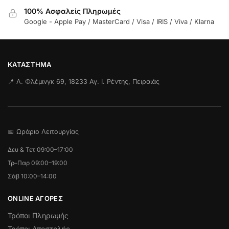
100% Ασφαλείς Πληρωμές
Google - Apple Pay / MasterCard / Visa / IRIS / Viva / Klarna
ΚΑΤΆΣΤΗΜΑ
📍 Λ. Φλέμινγκ 69, 18233 Αγ. Ι. Ρέντης, Πειραιάς
📅 Ωράριο Λειτουργίας
Δευ & Τετ 09:00–17:00
Τρ–Παρ 09:00–19:00
Σάβ 10:00–14:00
ONLINE ΑΓΟΡΕΣ
Τρόποι Πληρωμής
Τρόποι Αποστολής