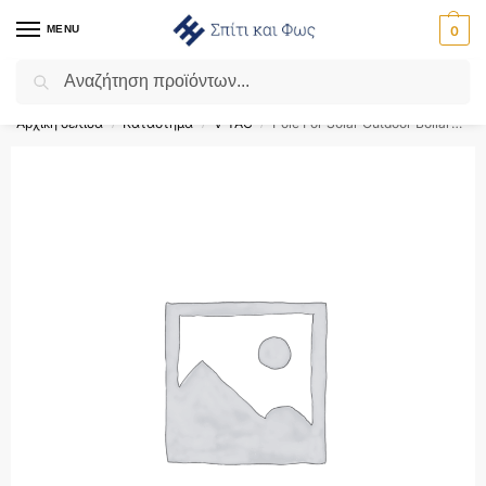
MENU
0
Αναζήτηση
Flash Sale ⚡ 10% Έκπτωση με τον κωδικό ‘SPRING’!
Αρχική σελίδα
Κατάστημα
V-TAC
Pole For Solar Outdoor Bollard 100*35*800MM Black Body V-TAC 24090
/
/
/