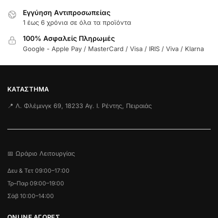
Εγγύηση Aντιπροσωπείας
1 έως 6 χρόνια σε όλα τα προϊόντα
100% Ασφαλείς Πληρωμές
Google - Apple Pay / MasterCard / Visa / IRIS / Viva / Klarna
ΚΑΤΆΣΤΗΜΑ
📍 Λ. Φλέμινγκ 69, 18233 Αγ. Ι. Ρέντης, Πειραιάς
📅 Ωράριο Λειτουργίας
Δευ & Τετ 09:00–17:00
Τρ–Παρ 09:00–19:00
Σάβ 10:00–14:00
ONLINE ΑΓΟΡΕΣ