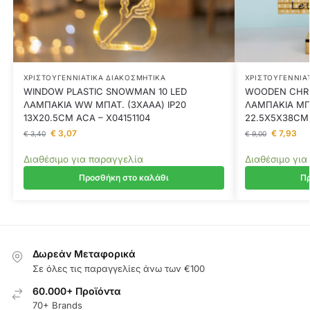
ΧΡΙΣΤΟΥΓΕΝΝΙΆΤΙΚΑ ΔΙΑΚΟΣΜΗΤΙΚΆ
ΧΡΙΣΤΟΥΓΕΝΝΙΆ
WINDOW PLASTIC SNOWMAN 10 LED
WOODEN CHRI
ΛΑΜΠΑΚΙΑ WW ΜΠΑΤ. (3ΧΑΑΑ) IP20
ΛΑΜΠΑΚΙΑ ΜΠ/
13X20.5CM ACA – X04151104
22.5X5X38CM 
€
3,07
€
7,93
€
3,40
€
9,00
Διαθέσιμο για παραγγελία
Διαθέσιμο για
Προσθήκη στο καλάθι
Πρ
Δωρεάν Μεταφορικά
Σε όλες τις παραγγελίες άνω των €100
60.000+ Προϊόντα
70+ Brands