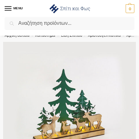
MENU
0
Αναζήτηση
Flash Sale ⚡ 10% Έκπτωση με τον κωδικό ‘SPRING’!
Αρχική σελίδα
Κατάστημα
Είδη Σπιτιού
Χριστουγεννιάτικα
Χριστουγεννιάτικα Διακοσμητικά
/
/
/
/