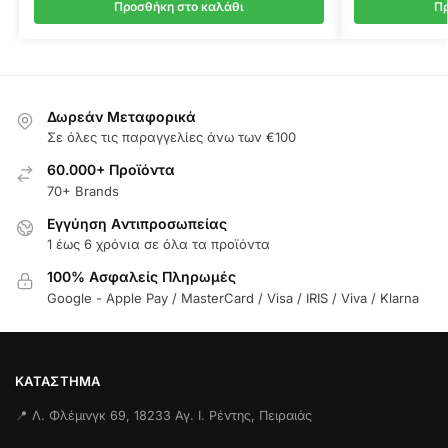
Προσθήκη στο καλάθι
Πρ
Δωρεάν Μεταφορικά
Σε όλες τις παραγγελίες άνω των €100
60.000+ Προϊόντα
70+ Brands
Εγγύηση Aντιπροσωπείας
1 έως 6 χρόνια σε όλα τα προϊόντα
100% Ασφαλείς Πληρωμές
Google - Apple Pay / MasterCard / Visa / IRIS / Viva / Klarna
ΚΑΤΆΣΤΗΜΑ
📍 Λ. Φλέμινγκ 69, 18233 Αγ. Ι. Ρέντης, Πειραιάς