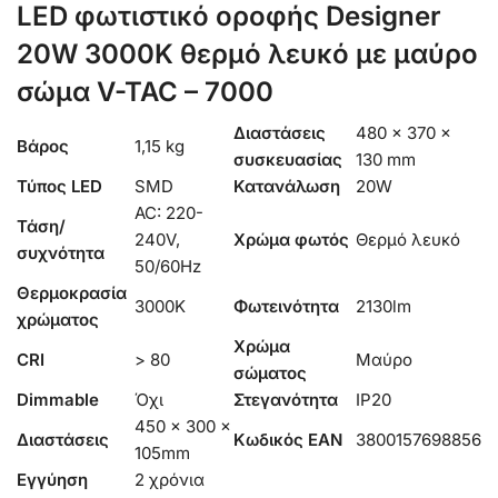
LED φωτιστικό οροφής Designer
20W 3000Κ θερμό λευκό με μαύρο
σώμα V-TAC – 7000
Διαστάσεις
480 × 370 ×
Βάρος
1,15 kg
συσκευασίας
130 mm
Τύπος LED
SMD
Κατανάλωση
20W
AC: 220-
Τάση/
240V,
Χρώμα φωτός
Θερμό λευκό
συχνότητα
50/60Hz
Θερμοκρασία
3000K
Φωτεινότητα
2130lm
χρώματος
Χρώμα
CRI
> 80
Μαύρο
σώματος
Dimmable
Όχι
Στεγανότητα
IP20
450 x 300 x
Διαστάσεις
Κωδικός EAN
3800157698856
105mm
Εγγύηση
2 χρόνια