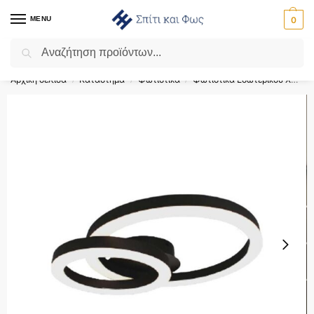
MENU
0
Αναζήτηση
Flash Sale ⚡ 10% Έκπτωση με τον κωδικό ‘SPRING’!
Αρχική σελίδα
Κατάστημα
Φωτιστικά
Φωτιστικά Εσωτερικού Χώρου
/
/
/