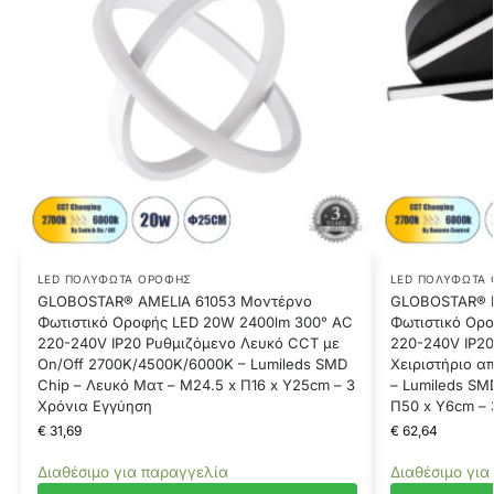
LED ΠΟΛΎΦΩΤΑ ΟΡΟΦΉΣ
LED ΠΟΛΎΦΩΤΑ
GLOBOSTAR® AMELIA 61053 Μοντέρνο
GLOBOSTAR® 
Φωτιστικό Οροφής LED 20W 2400lm 300° AC
Φωτιστικό Ορ
220-240V IP20 Ρυθμιζόμενο Λευκό CCT με
220-240V IP20
On/Off 2700K/4500K/6000K – Lumileds SMD
Χειριστήριο α
Chip – Λευκό Ματ – Μ24.5 x Π16 x Υ25cm – 3
– Lumileds SM
Χρόνια Εγγύηση
Π50 x Υ6cm – 
€
31,69
€
62,64
Διαθέσιμο για παραγγελία
Διαθέσιμο για